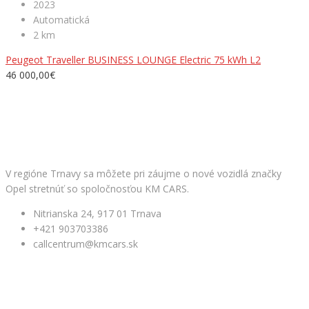
2023
Automatická
2 km
Peugeot Traveller BUSINESS LOUNGE Electric 75 kWh L2
46 000,00€
Facebook
KM CARS
V regióne Trnavy sa môžete pri záujme o nové vozidlá značky
Opel stretnúť so spoločnosťou KM CARS.
Nitrianska 24, 917 01 Trnava
+421 903703386
callcentrum@kmcars.sk