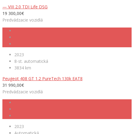
— VIII 2.0 TDI Life DSG
19 300,00€
Predvádzacie vozidlá
2023
8-st. automatická
3834 km
Peugeot 408 GT 1.2 PureTech 130k EAT8
31 990,00€
Predvádzacie vozidlá
2023
Automatická