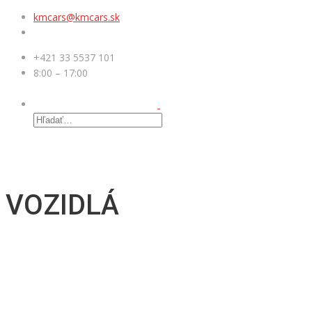
kmcars@kmcars.sk
+421 33 5537 101
8:00 – 17:00
MENU
VOZIDLÁ