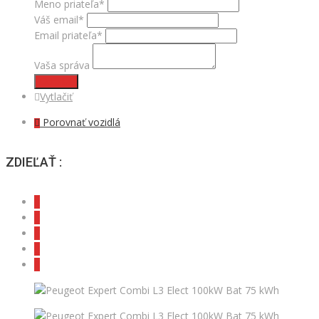
Meno priateľa*
Váš email*
Email priateľa*
Vaša správa
Odoslať
Vytlačiť
Porovnať vozidlá
ZDIEĽAŤ :