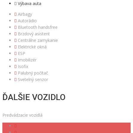
Výbava auta
Airbagy
Autorádio
Bluetooth handsfree
Brzdový asistent
Centrálne zamykanie
Elektrické okná
ESP
Imobilizér
Isofix
Palubný počítač
Svetelný senzor
ĎALŠIE VOZIDLO
Predvádzacie vozidlá