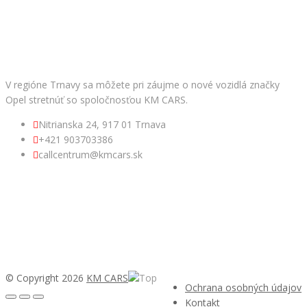
Facebook
KM CARS
V regióne Trnavy sa môžete pri záujme o nové vozidlá značky
Opel stretnúť so spoločnosťou KM CARS.
Nitrianska 24, 917 01 Trnava
+421 903703386
callcentrum@kmcars.sk
© Copyright 2026
KM CARS
Ochrana osobných údajov
Kontakt