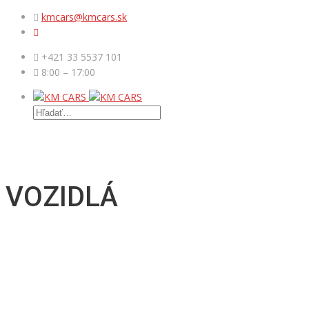
kmcars@kmcars.sk
+421 33 5537 101
8:00 – 17:00
MENU
VOZIDLÁ