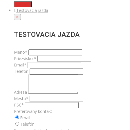
Odoslať
Testovacia jazda
×
TESTOVACIA JAZDA
Meno*
Priezvisko *
Email*
Telefón
Adresa
Mesto*
PSČ*
Preferovaný kontakt
Email
Telefón