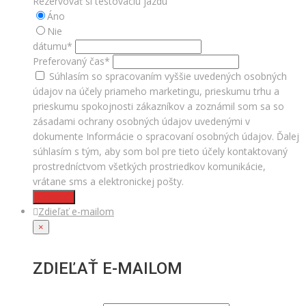
Rezervovať si testovaciu jazdu
Áno
Nie
dátumu*
Preferovaný čas*
Súhlasím so spracovaním vyššie uvedených osobných
údajov na účely priameho marketingu, prieskumu trhu a
prieskumu spokojnosti zákazníkov a zoznámil som sa so
zásadami ochrany osobných údajov uvedenými v
dokumente Informácie o spracovaní osobných údajov. Ďalej
súhlasím s tým, aby som bol pre tieto účely kontaktovaný
prostredníctvom všetkých prostriedkov komunikácie,
vrátane sms a elektronickej pošty.
Odoslať
Zdieľať e-mailom
×
ZDIEĽAŤ E-MAILOM