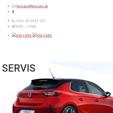
kmcars@kmcars.sk
+421 33 5537 101
8:00 – 17:00
SERVIS