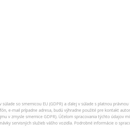
v súlade so smernicou EU (GDPR) a ďalej v súlade s platnou právnou
fón, e-mail prípadne adresa, budú výhradne použité pre kontakt autor
áujmu v zmysle smernice GDPR). Účelom spracovania týchto údajov môž
ednávky servisných služieb vášho vozidla. Podrobné informácie o spr