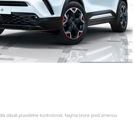
idlá dávali pravidelne kontrolovať. Najmä tesne pred zmenou