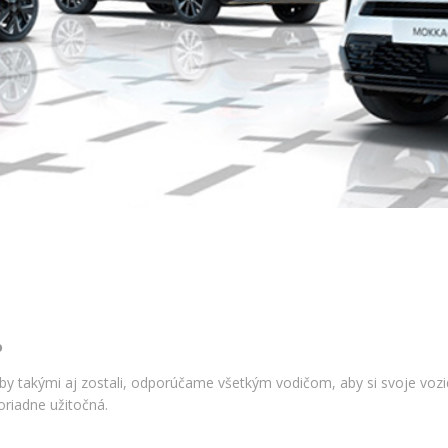
o
Aby takými aj zostali, odporúčame všetkým vodičom, aby si svoje voz
oriadne užitočná.